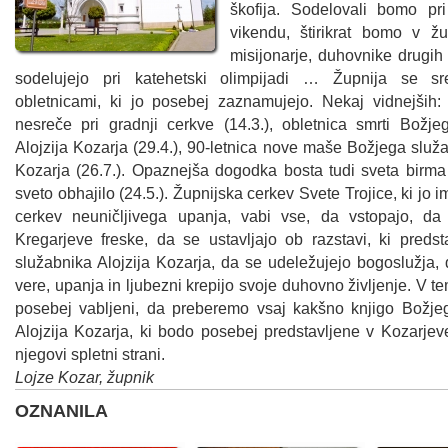
škofija. Sodelovali bomo pr
vikendu, štirikrat bomo v žup
misijonarje, duhovnike drugih ž
sodelujejo pri katehetski olimpijadi … Župnija se sr
obletnicami, ki jo posebej zaznamujejo. Nekaj vidnejših: 
nesreče pri gradnji cerkve (14.3.), obletnica smrti Božje
Alojzija Kozarja (29.4.), 90-letnica nove maše Božjega služa
Kozarja (26.7.). Opaznejša dogodka bosta tudi sveta birma 
sveto obhajilo (24.5.). Župnijska cerkev Svete Trojice, ki jo 
cerkev neuničljivega upanja, vabi vse, da vstopajo, da
Kregarjeve freske, da se ustavljajo ob razstavi, ki predst
služabnika Alojzija Kozarja, da se udeležujejo bogoslužja,
vere, upanja in ljubezni krepijo svoje duhovno življenje. V t
posebej vabljeni, da preberemo vsaj kakšno knjigo Božje
Alojzija Kozarja, ki bodo posebej predstavljene v Kozarjev
njegovi spletni strani.
Lojze Kozar, župnik
OZNANILA