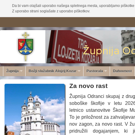
Da bi vam olajšali uporabo našega spletnega mesta, uporabljamo piškotke 
Z uporabo strani soglašate z uporabo piškotkov.
Župnija
Božji služabnik Alojzij Kozar
Pastorala
Duhovnost
Za novo rast
Župnija Odranci skupaj z drug
soboške škofije v letu 202
letnico ustanovitve Škofije M
To je priložnost za zahvaljevan
nov zagon, za novo rast. V žu
pridružili dogajanjem, ki j