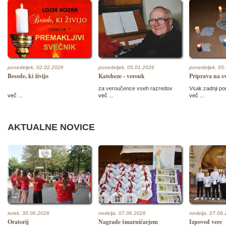
ponedeljek, 02.02.2026
ponedeljek, 05.01.2026
ponedeljek, 05
Besede, ki živijo
Kateheze - verouk
Priprava na sv
za veroučence vseh razredov
Vsak zadnji p
več ...
več ...
več ...
AKTUALNE NOVICE
torek, 30.06.2026
nedelja, 07.06.2026
nedelja, 07.06
Oratorij
Nagrade šmarničarjem
Izpoved vere