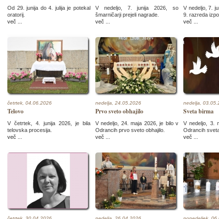
Od 29. junija do 4. julija je potekal
V nedeljo, 7. junija 2026, so
V nedeljo, 7. j
oratorij.
šmarničarji prejeli nagrade.
9. razreda izpo
več ...
več ...
več ...
četrtek, 04.06.2026
nedelja, 24.05.2026
nedelja, 03.05
Telovo
Prvo sveto obhajilo
Sveta birma
V četrtek, 4. junija 2026, je bila
V nedeljo, 24. maja 2026, je bilo v
V nedeljo, 3. 
telovska procesija.
Odrancih prvo sveto obhajilo.
Odrancih sveta
več ...
več ...
več ...
četrtek, 30.04.2026
nedelja, 26.04.2026
ponedeljek, 06