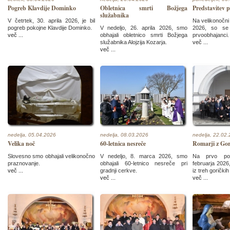
Pogreb Klavdije Dominko
Obletnica smrti Božjega
Predstavitev 
služabnika
V četrtek, 30. aprila 2026, je bil
Na velikonočni 
pogreb pokojne Klavdije Dominko.
V nedeljo, 26. aprila 2026, smo
2026, so se p
več ...
obhajali obletnico smrti Božjega
prvoobhajanci.
služabnika Alojzija Kozarja.
več ...
več ...
nedelja, 05.04.2026
nedelja, 08.03.2026
nedelja, 22.02
Velika noč
60-letnica nesreče
Romarji z Gor
Slovesno smo obhajali velikonočno
V nedeljo, 8. marca 2026, smo
Na prvo pos
praznovanje.
obhajali 60-letnico nesreče pri
februarja 2026,
več ...
gradnji cerkve.
iz treh goričkih
več ...
več ...