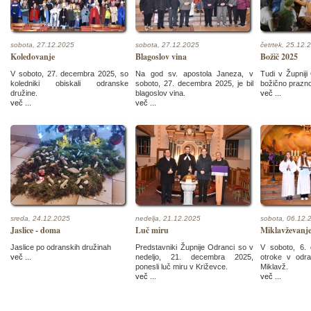
sobota, 27.12.2025
sobota, 27.12.2025
četrtek, 25.12.
Koledovanje
Blagoslov vina
Božič 2025
V soboto, 27. decembra 2025, so
Na god sv. apostola Janeza, v
Tudi v Župniji
koledniki obiskali odranske
soboto, 27. decembra 2025, je bil
božično prazno
družine.
blagoslov vina.
več ...
več ...
več ...
sreda, 24.12.2025
nedelja, 21.12.2025
sobota, 06.12.
Jaslice - doma
Luč miru
Miklavževanj
Jaslice po odranskih družinah
Predstavniki Župnije Odranci so v
V soboto, 6.
več ...
nedeljo, 21. decembra 2025,
otroke v odra
ponesli luč miru v Križevce.
Miklavž.
več ...
več ...